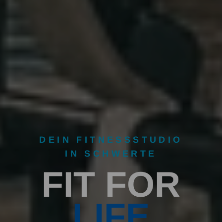
DEIN FITNESSSTUDIO
IN SCHWERTE
F
I
T
F
O
R
L
I
F
E